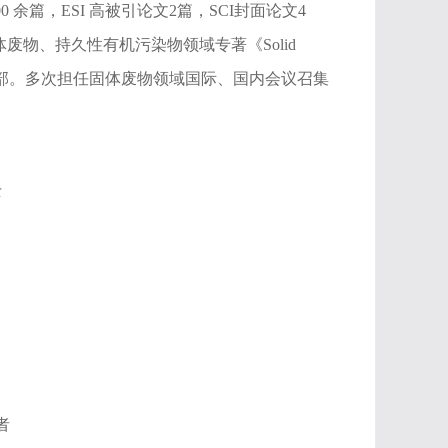
100 余篇，ESI 高被引论文2篇，SCI封面论文4
体废物、持久性有机污染物领域专著《Solid
特征》2部。多次担任固体废物领域国际、国内会议召集
士
者