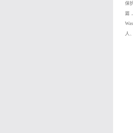
保护
篇
W
人