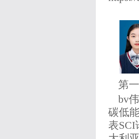
第一
bv
碳低
表SC
大利亚