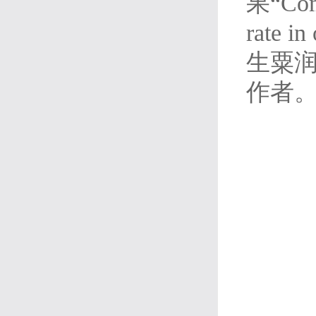
果“Coma
rate 
生粟
作者