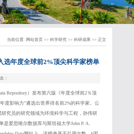
当前位置:
网站首页
>>
科学研究
>>
科研成果
>> 正文
员入选年度全球前2%顶尖科学家榜单
点击：
ta Repository）发布第六版《年度全球前2％顶
影响力”和“年度影响力”遴选出世界排名前2%的科学家。公
中马斌研究员的研究领域为环境科学与工程，孙伟研
思唯尔数据库与斯坦福大学John P. A.
deley Data网站上。该榜单基于引用次数、h因