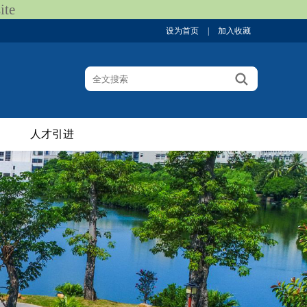
te
设为首页
|
加入收藏
人才引进