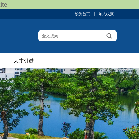
te
设为首页
|
加入收藏
人才引进