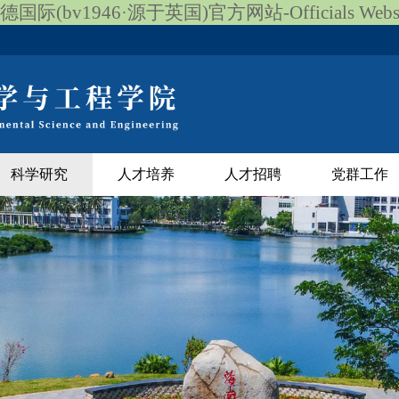
德国际(bv1946·源于英国)官方网站-Officials Websi
科学研究
人才培养
人才招聘
党群工作