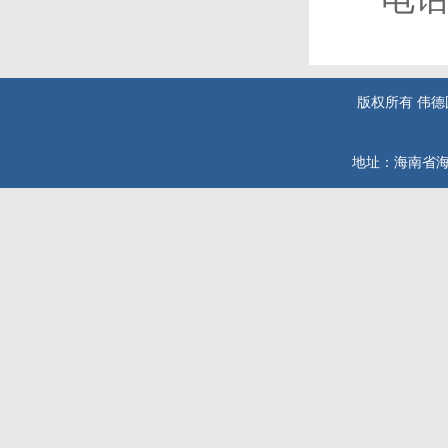
版权所有 伟德国际(
地址：海南省海口