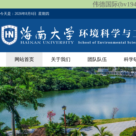
伟德国际(bv1946
今天是：
2026年8月6日 星期四
网站首页
关于我们
团队队伍
科学