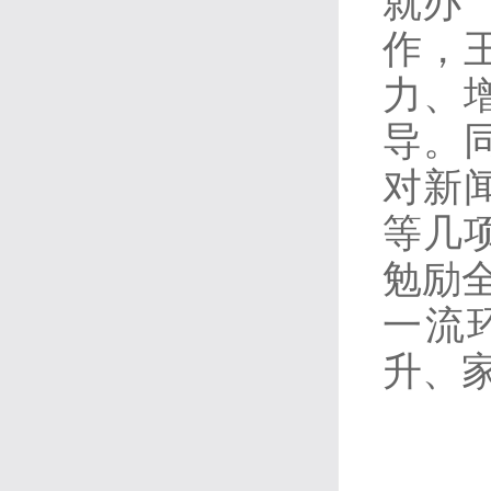
就办”
作，
力、
导。
对新
等几
勉励
一流
升、