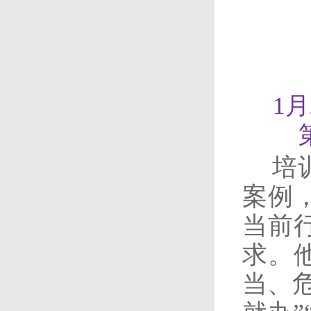
1
培
案例
当前
求。
当、